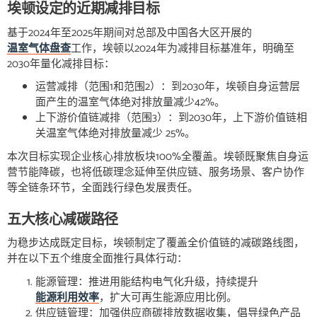
埃顿设定的近期减排目标
基于2024年至2025年期间对总部及中国各大区开展的
温室气体盘查
工作，埃顿以2024年为减排目标基准年，明确至
2030年量化减排目标：
运营减排（范围1和范围2）：到2030年，埃顿自身运营层
面产生的温室气体绝对排放量减少42%。
上下游价值链减排（范围3）：到2030年，上下游价值链相
关温室气体绝对排放量减少 25%。
本次目标实现企业核心排放板块100%全覆盖。埃顿既聚焦自身运
营节能降碳，也将低碳理念延伸至供应链、服务场景、客户协作
等全链条环节，全面践行绿色发展责任。
五大核心减碳路径
为稳步达成既定目标，埃顿制定了覆盖全价值链的减碳路线图，
并在以下五个维度全面推行具体行动：
能源管理：推进用能结构电气化升级，持续提升
能源利用效率
，扩大可再生能源应用比例。
供应链管理：加强供应商碳排放数据收集，倡导绿色产品