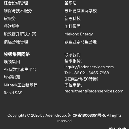
综合设施管理
圣东尼
维保与技术服务
苏州德威国际学校
软服务
新思科技
餐饮服务
创科集团
能效提升解决方案
Mekong Energy
偏远营地管理
欧盟驻索马里营地
埃顿集团网络
联系我们
请求报价：
埃顿集团
inquiry@adenservices.com
Akila数字孪生平台
Tel: +86 021-5465-7968
埃顿能源
(拨通后请按0转接)
NXpark工业新基建
职位申请：
recruitment@adenservices.com
Rapid SAS
Copyrights © 2026 by Aden Group.
沪ICP备18008351号-5
. All rights
reserved