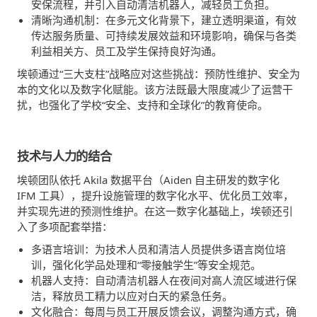
安保流程，并引入自动清洁机器人，减轻员工负担。
清晰沟通机制：在多元文化背景下，建立透明渠道，有效
传达服务质量、可持续发展效益和环境影响，确保与各类
利益相关方、员工及学生保持良好沟通。
埃顿通过“三大支柱”战略应对这些挑战：预防性维护、安全为
本的文化以及数字化赋能。该方法既最大限度减少了运营干
扰，也强化了学校“安全、支持和全球化”的教育使命。
技术与人力的结合
埃顿团队依托 Akila 数据平台（Aiden 自主研发的数字化
IFM 工具），提升设施管理的数字化水平、优化员工效率，
并实现先进的预测性维护。在这一数字化基础上，埃顿还引
入了多项配套举措：
多语言培训：为技术人员和清洁人员提供多语言岗位培
训，强化化学品处理和“零接触学生”等安全规范。
机器人支持：自动清洁机器人在夜间对高人流区域进行保
洁，释放员工精力以应对白天的紧急任务。
文化融合：每周与员工开展反馈会议，调整沟通方式，确