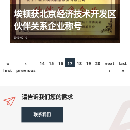
埃顿获北京经济技术开发区
伙伴关系企业称号
2019-09-10
«
‹
14
15
16
17
18
19
20
next
last
first
previous
›
»
请告诉我们您的需求
联系我们